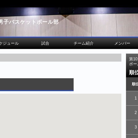
男子バスケットボール部
ケジュール
試合
チーム紹介
メンバー
第1
ボー
順
順
1
2
3