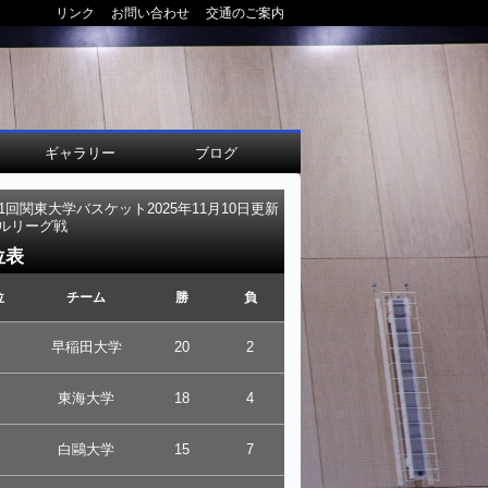
リンク
お問い合わせ
交通のご案内
ギャラリー
ブログ
01回関東大学バスケット
2025年11月10日更新
ルリーグ戦
位表
位
チーム
勝
負
早稲田大学
20
2
東海大学
18
4
白鷗大学
15
7