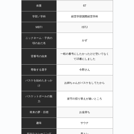
体重
67
学部／学科
経営学部国際経営学科
MBTI
ISTJ
ニックネーム・子供の
かず
頃のあだ名
一桁の番号にしたかったけど空いてなく
背番号の由来
て15番にしました
尊敬する選手
今野さん
バスケを始めたきっか
お姉ちゃんがバスケをしてたから
け
バスケットボールの魅
攻守の切り替えが速いところ
力
将来の夢・目標
お金持ち
趣味
サウナ
好きなトレーニング
肩トレ