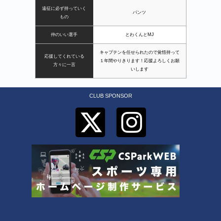
遠征に必ず持っていく
パンツ
もの
仲のいい選手
とわくんとMJ
キャプテンを任せられたので覚悟持って
応援してくれている
１年間やりきります！応援よろしくお願
方々に一言
いします
CLUB SPONSOR