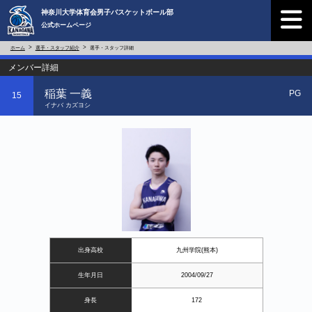
神奈川大学体育会男子バスケットボール部
公式ホームページ
ホーム
選手・スタッフ紹介
選手・スタッフ詳細
メンバー詳細
稲葉 一義
PG
15
イナバ カズヨシ
出身高校
九州学院(熊本)
生年月日
2004/09/27
身長
172