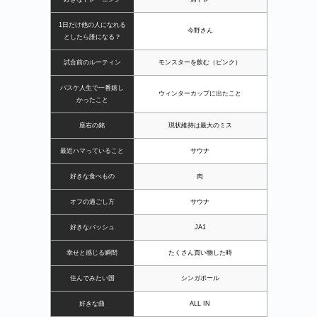
1日だけ他の人になれる
今野さん
としたら誰になる？
試合前のルーティン
モンスターを飲む（ピンク）
バスケ人生で一番嬉し
ウィンターカップに出たこと
かったこと
座右の銘
現状維持は最大のミス
最近ハマっていること
サウナ
好きな食べもの
肉
オフの過ごし方
サウナ
好きなバッシュ
JA1
幸せと感じる瞬間
たくさん買い物した時
住んでみたい国
シンガポール
好きな曲
ALL IN