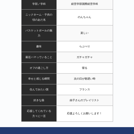
学部／学科
経営学部国際経営学科
ニックネーム・子供の
のんちゃん
頃のあだ名
バスケットボールの魅
楽しい
力
趣味
らぶべり
最近ハマっていること
ガチャガチャ
オフの過ごし方
寝る
幸せと感じる瞬間
次の日が朝遅い時
住んでみたい国
フランス
好きな曲
由子さんのプレイリスト
応援してくれている
応援よろしくお願いします！
方々に一言