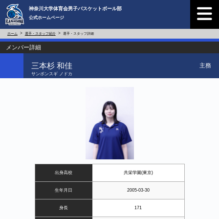
神奈川大学体育会男子バスケットボール部
公式ホームページ
ホーム
選手・スタッフ紹介
選手・スタッフ詳細
メンバー詳細
三本杉 和佳
主務
サンボンスギ ノドカ
出身高校
共栄学園(東京)
生年月日
2005-03-30
身長
171