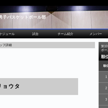
男子バスケットボール部
ケジュール
試合
チーム紹介
メンバー
ッフ詳細
第1
ボー
順
順
1
リョウタ
2
3