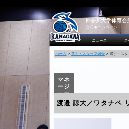
神奈川大学体育会
公式ホームページ
ニュース
ス
ホーム
>
選手・スタッフ紹介
>
選手・スタ
選手・スタッフ
マネ
ージ
ャー
渡邉 諒大／ワタナベ 