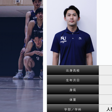
出身高校
生年月日
身長
体重
人
学部／学科