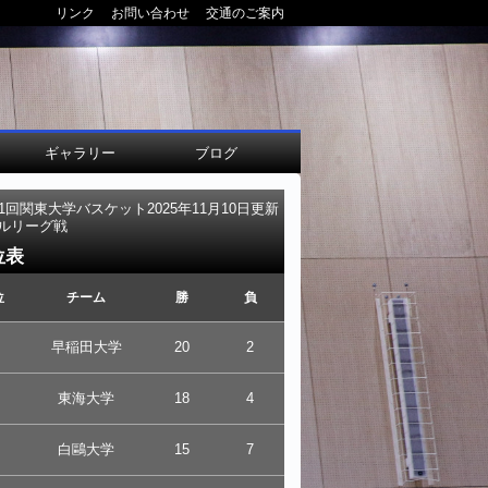
リンク
お問い合わせ
交通のご案内
ギャラリー
ブログ
01回関東大学バスケット
2025年11月10日更新
ルリーグ戦
位表
位
チーム
勝
負
早稲田大学
20
2
東海大学
18
4
白鷗大学
15
7