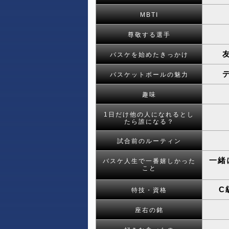
MBTI
尊敬する選手
バスケを始めたきっかけ
バスケットボールの魅力
趣味
1日だけ他の人になれるとし
たら誰になる？
試合前のルーティン
一緒
バスケ人生で一番嬉しかった
こと
C
特技・資格
座右の銘