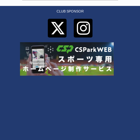
CLUB SPONSOR