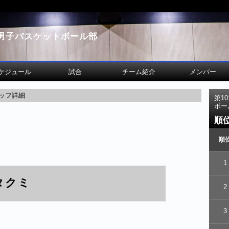
男子バスケットボール部
ケジュール
試合
チーム紹介
メンバー
ッフ詳細
第1
ボー
順
順
1
タクミ
2
3