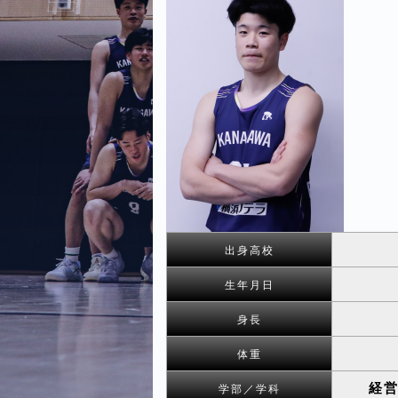
出身高校
生年月日
身長
体重
経
学部／学科