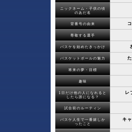
ニックネーム・子供の頃
のあだ名
背番号の由来
尊敬する選手
バスケを始めたきっかけ
バスケットボールの魅力
将来の夢・目標
趣味
レ
1日だけ他の人になれると
したら誰になる？
試合前のルーティン
キ
バスケ人生で一番嬉しか
ったこと