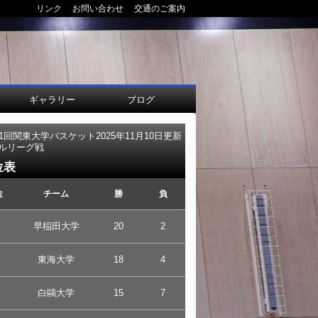
リンク
お問い合わせ
交通のご案内
ギャラリー
ブログ
01回関東大学バスケット
2025年11月10日更新
ルリーグ戦
位表
位
チーム
勝
負
早稲田大学
20
2
東海大学
18
4
白鷗大学
15
7