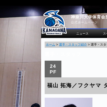
神奈川大学体育会
公式ホームページ
ニュース
ス
ホーム
>
選手・スタッフ紹介
>
選手・スタ
選手・スタッフ
24
PF
福山 拓海／フクヤマ 