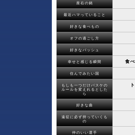
座右の銘
最近ハマっていること
好きな食べもの
オフの過ごし方
好きなバッシュ
食
幸せと感じる瞬間
住んでみたい国
もしも一つだけバスケの
ルールを変えれるとした
ら
好きな曲
遠征に必ず持っていくも
の
仲のいい選手