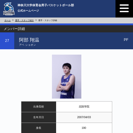
神奈川大学体育会男子バスケットボール部
公式ホームページ
ホーム
選手・スタッフ紹介
選手・スタッフ詳細
メンバー詳細
阿部 翔温
PF
27
アベ ショオン
出身高校
北陸学院
生年月日
2007/04/03
身長
190