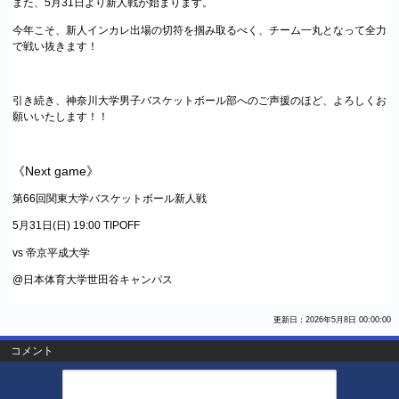
また、5月31日より新人戦が始まります。
今年こそ、新人インカレ出場の切符を掴み取るべく、チーム一丸となって全力
で戦い抜きます！
引き続き、神奈川大学男子バスケットボール部へのご声援のほど、よろしくお
願いいたします！！
《Next game》
第66回関東大学バスケットボール新人戦
5月31日(日) 19:00 TIPOFF
vs 帝京平成大学
@日本体育大学世田谷キャンパス
更新日：2026年5月8日 00:00:00
コメント