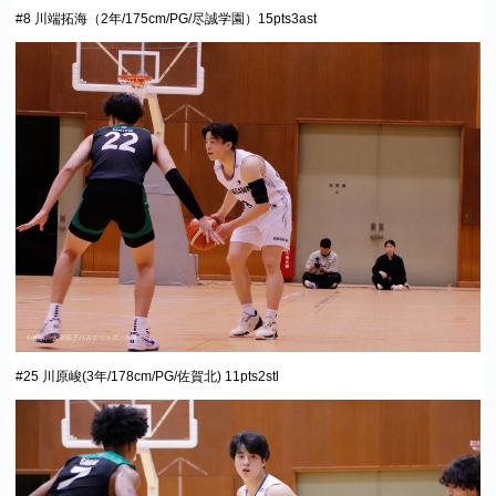
#8 川端拓海（2年/175cm/PG/尽誠学園）15pts3ast
#25 川原峻(3年/178cm/PG/佐賀北) 11pts2stl