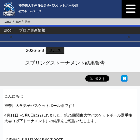
神奈川大学体育会男子バスケットボール部
公式ホームページ
ホーム
Blog
詳細
Blog ブログ更新情報
<
>
2026-5-8
リリース
スプリングストーナメント結果報告
こんにちは！
神奈川大学男子バスケットボール部です！
4月11日〜5月6日に行われました、第75回関東大学バスケットボール選手権
大会（以下トーナメント）の結果をご報告いたします。
【第4戦】5月1日(金)15:00 TIPOFF