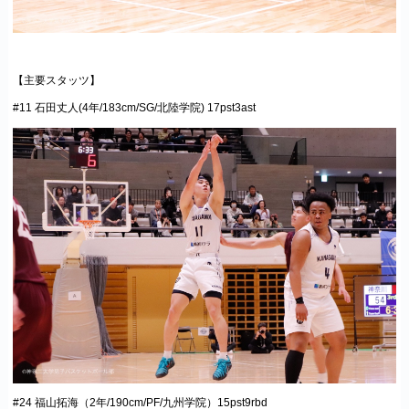
【主要スタッツ】
#11 石田丈人(4年/183cm/SG/北陸学院) 17pst3ast
#24 福山拓海（2年/190cm/PF/九州学院）15pst9rbd