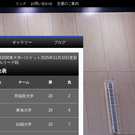
リンク
お問い合わせ
交通のご案内
ギャラリー
ブログ
01回関東大学バスケット
2025年11月10日更新
ルリーグ戦
位表
位
チーム
勝
負
早稲田大学
20
2
東海大学
18
4
白鷗大学
15
7