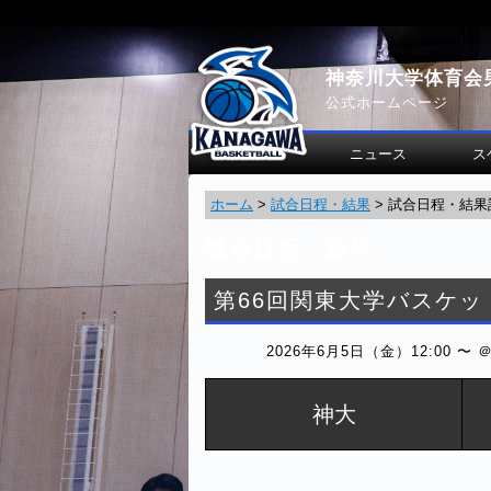
神奈川大学体育会
公式ホームページ
ニュース
ス
ホーム
>
試合日程・結果
>
試合日程・結果
試合日程・結果
第66回関東大学バスケッ
2026年6月5日（金）12:00 〜 
神大