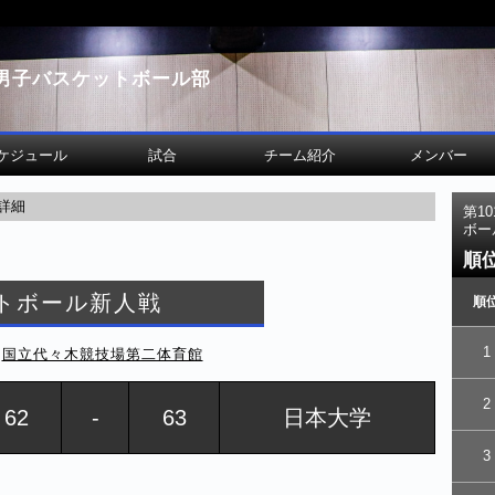
男子バスケットボール部
ケジュール
試合
チーム紹介
メンバー
詳細
第1
ボー
順
トボール新人戦
順
1
＠
国立代々木競技場第二体育館
2
62
-
63
日本大学
3