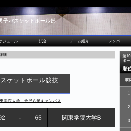
男子バスケットボール部
ケジュール
試合
チーム紹介
メンバー
詳細
第1
ボー
順
バスケットボール競技
順
1
東学院大学 金沢八景キャンパス
2
92
-
65
関東学院大学B
3