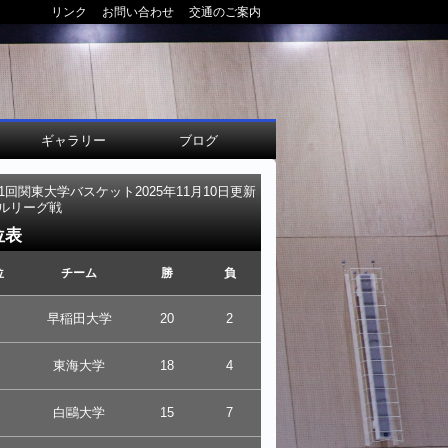
リンク
お問い合わせ
交通のご案内
ギャラリー
ブログ
01回関東大学バスケット
2025年11月10日更新
ルリーグ戦
位表
位
チーム
勝
負
早稲田大学
20
2
東海大学
18
4
白鷗大学
15
7