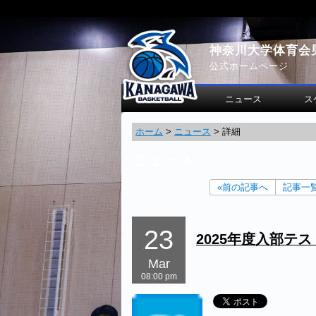
神奈川大学体育会
公式ホームページ
ニュース
ス
ホーム
>
ニュース
>
詳細
ニュース
«前の記事へ
記事一
23
2025年度入部テ
Mar
08:00 pm