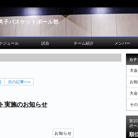
男子バスケットボール部
ケジュール
試合
チーム紹介
メンバー
カテ
大会
覧
次の記事へ»
お知
大会
スト実施のお知らせ
その
第1
ボー
お知らせ
順