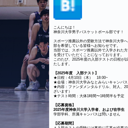
こんにちは！
神奈川大学男子バスケットボール部です！
スポーツ推薦以外の受験方法で神奈川大学へ
部を希望している皆様へお知らせです。
当部では、スポーツ推薦以外で入学された方
を受けていただくことになっております。
このたび、2025年度の入部テストの日程が
たします。
【2025年度 入部テスト】
★日程：4月10日（木） 18:00~
★会場：神奈川大学みなとみらいキャンパス
★内容：ファンダメンタルドリル、対人、2
ざいます）
★テスト時間：大体1時間〜1時間半を予定
【応募資格】
2025年度神奈川大学入学者、および
在学生
学部学科、所属キャンパスは問いません
【応募期間】
＊入部テストの受験には事前に応募が必要で