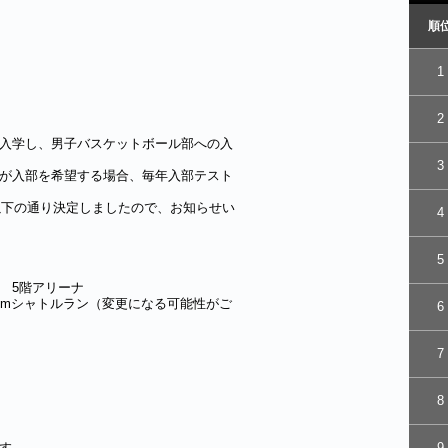
順
1
2
入学し、男子バスケットボール部への入
3
が入部を希望する場合、毎年入部テスト
以下の通り決定しましたので、お知らせい
4
5
 5階アリーナ
0mシャトルラン（変更になる可能性がご
6
7
8
す。
9