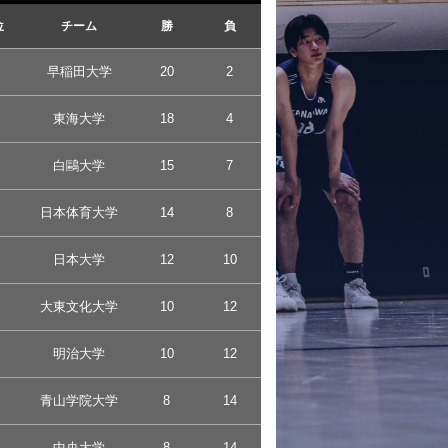
位
チーム
勝
負
早稲田大学
20
2
東海大学
18
4
白鷗大学
15
7
日本体育大学
14
8
日本大学
12
10
大東文化大学
10
12
明治大学
10
12
青山学院大学
8
14
中央大学
8
14